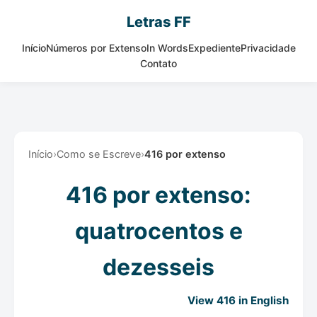
Letras FF
Início
Números por Extenso
In Words
Expediente
Privacidade
Contato
Início
›
Como se Escreve
›
416 por extenso
416 por extenso:
quatrocentos e
dezesseis
View 416 in English