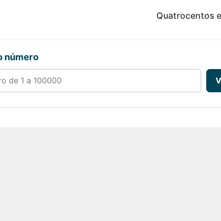
Quatrocentos e
ro número
00000
V