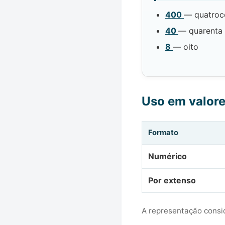
400
— quatroc
40
— quarenta
8
— oito
Uso em valor
Formato
Numérico
Por extenso
A representação consid