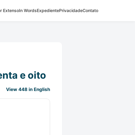
r Extenso
In Words
Expediente
Privacidade
Contato
nta e oito
View 448 in English