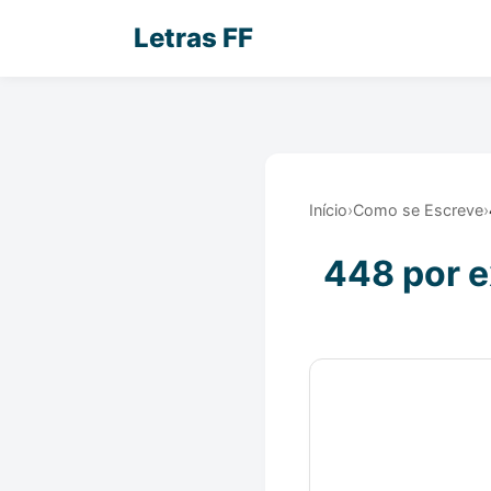
Letras FF
Início
›
Como se Escreve
›
448 por e