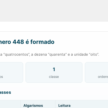
ero 448 é formado
 “quatrocentos”, a dezena “quarenta” e a unidade “oito”.
1
os
classe
orden
asses
Algarismos
Leitura