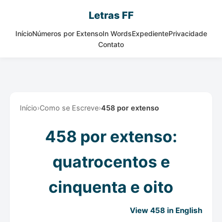
Letras FF
Início
Números por Extenso
In Words
Expediente
Privacidade
Contato
Início
›
Como se Escreve
›
458 por extenso
458 por extenso:
quatrocentos e
cinquenta e oito
View 458 in English