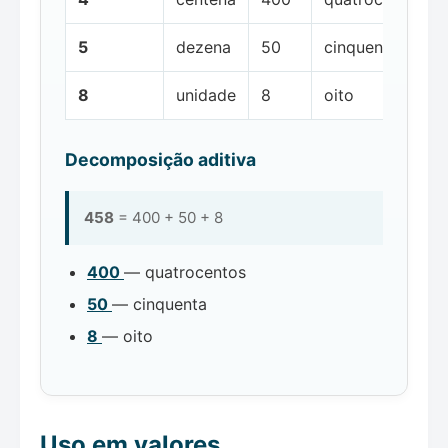
5
dezena
50
cinquenta
8
unidade
8
oito
Decomposição aditiva
458
= 400 + 50 + 8
400
— quatrocentos
50
— cinquenta
8
— oito
Uso em valores