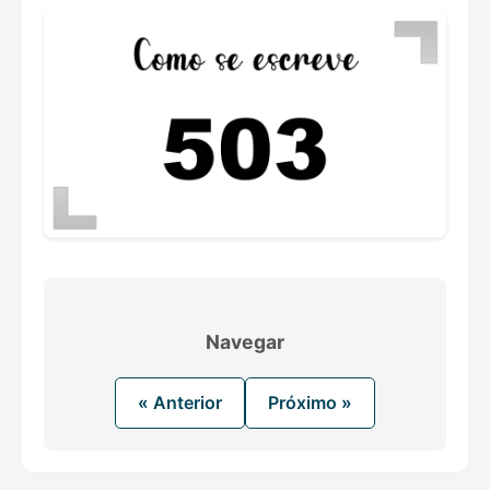
Navegar
« Anterior
Próximo »