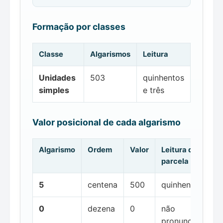
Formação por classes
Classe
Algarismos
Leitura
Unidades
503
quinhentos
simples
e três
Valor posicional de cada algarismo
Algarismo
Ordem
Valor
Leitura da
parcela
5
centena
500
quinhentos
0
dezena
0
não
pronunciada