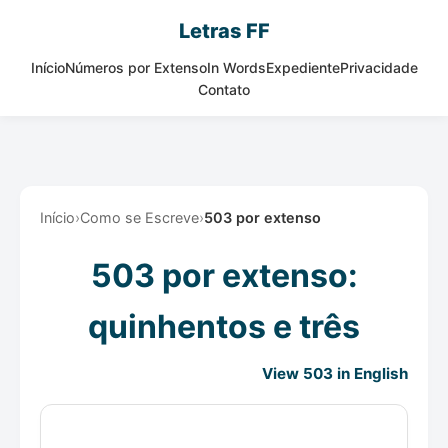
Letras FF
Início
Números por Extenso
In Words
Expediente
Privacidade
Contato
Início
›
Como se Escreve
›
503 por extenso
503 por extenso:
quinhentos e três
View 503 in English