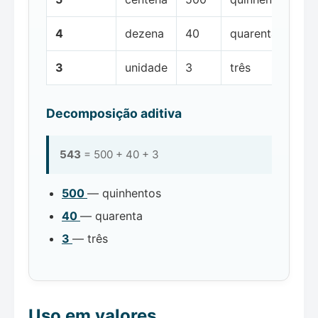
4
dezena
40
quarenta
3
unidade
3
três
Decomposição aditiva
543
= 500 + 40 + 3
500
— quinhentos
40
— quarenta
3
— três
Uso em valores