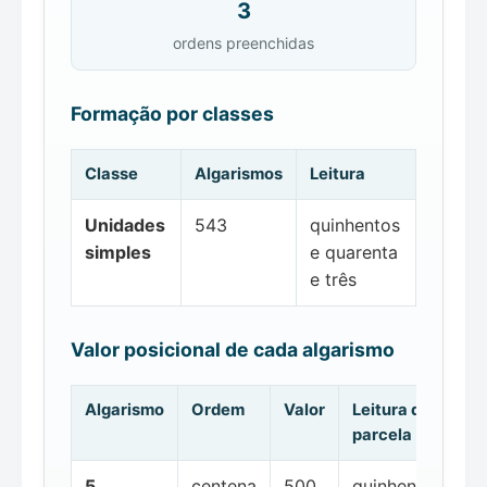
3
ordens preenchidas
Formação por classes
Classe
Algarismos
Leitura
Unidades
543
quinhentos
simples
e quarenta
e três
Valor posicional de cada algarismo
Algarismo
Ordem
Valor
Leitura da
parcela
5
centena
500
quinhentos