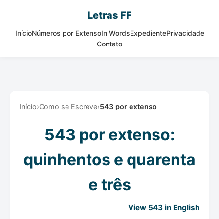
Letras FF
Início
Números por Extenso
In Words
Expediente
Privacidade
Contato
Início
›
Como se Escreve
›
543 por extenso
543 por extenso:
quinhentos e quarenta
e três
View 543 in English