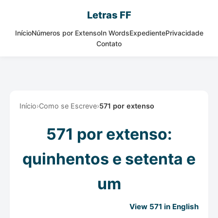
Letras FF
Início
Números por Extenso
In Words
Expediente
Privacidade
Contato
Início
›
Como se Escreve
›
571 por extenso
571 por extenso:
quinhentos e setenta e
um
View 571 in English