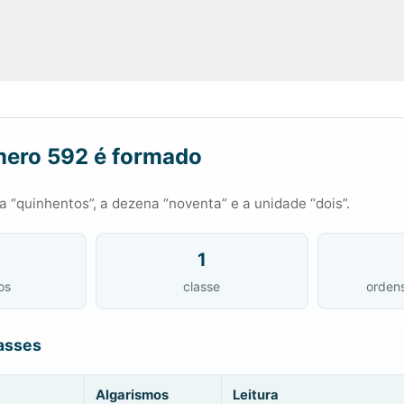
ero 592 é formado
 “quinhentos”, a dezena “noventa” e a unidade “dois”.
1
os
classe
orden
asses
Algarismos
Leitura