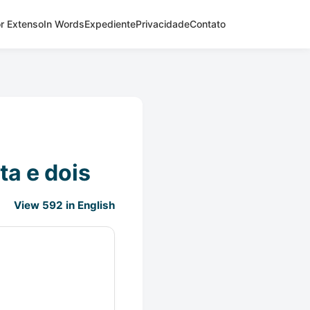
r Extenso
In Words
Expediente
Privacidade
Contato
ta e dois
View 592 in English