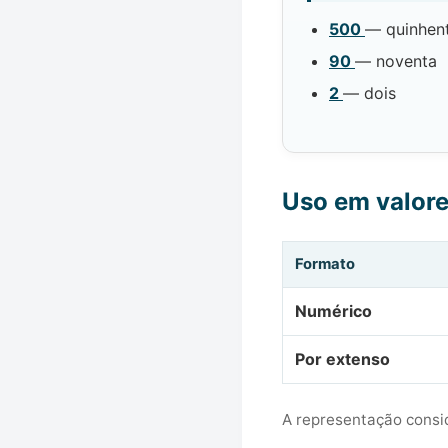
500
— quinhen
90
— noventa
2
— dois
Uso em valor
Formato
Numérico
Por extenso
A representação consid