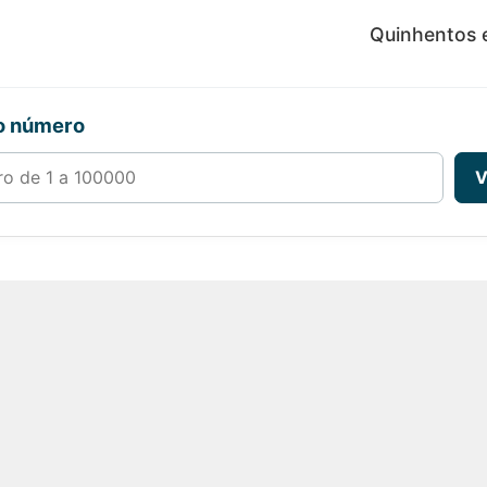
Quinhentos e
ro número
00000
V