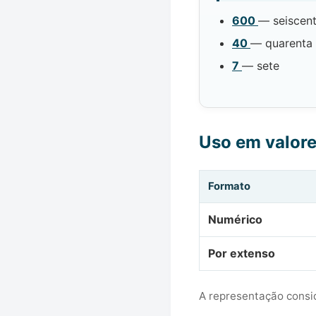
600
— seiscen
40
— quarenta
7
— sete
Uso em valor
Formato
Numérico
Por extenso
A representação consid