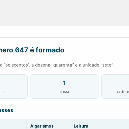
ero 647 é formado
 “seiscentos”, a dezena “quarenta” e a unidade “sete”.
1
os
classe
orden
asses
Algarismos
Leitura