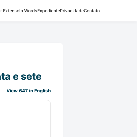
r Extenso
In Words
Expediente
Privacidade
Contato
ta e sete
View 647 in English