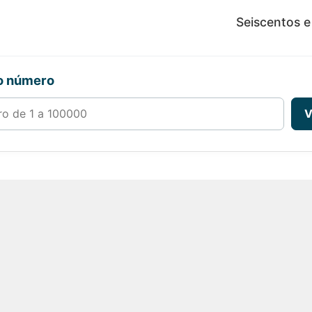
Seiscentos e
ro número
00000
V