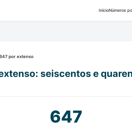
Início
Números po
647 por extenso
extenso: seiscentos e quaren
647