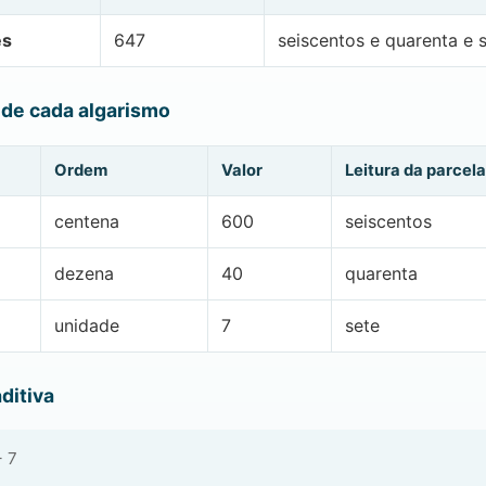
es
647
seiscentos e quarenta e 
 de cada algarismo
Ordem
Valor
Leitura da parcela
centena
600
seiscentos
dezena
40
quarenta
unidade
7
sete
ditiva
+ 7