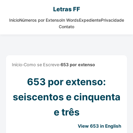
Letras FF
Início
Números por Extenso
In Words
Expediente
Privacidade
Contato
Início
›
Como se Escreve
›
653 por extenso
653 por extenso:
seiscentos e cinquenta
e três
View 653 in English