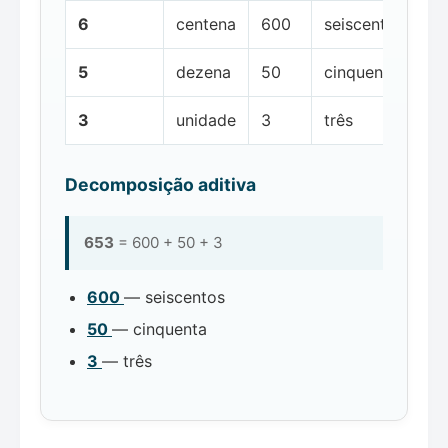
6
centena
600
seiscentos
5
dezena
50
cinquenta
3
unidade
3
três
Decomposição aditiva
653
= 600 + 50 + 3
600
— seiscentos
50
— cinquenta
3
— três