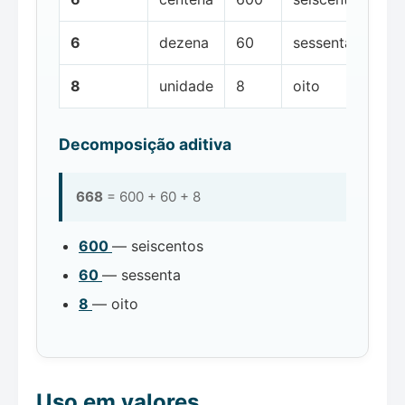
6
dezena
60
sessenta
8
unidade
8
oito
Decomposição aditiva
668
= 600 + 60 + 8
600
— seiscentos
60
— sessenta
8
— oito
Uso em valores