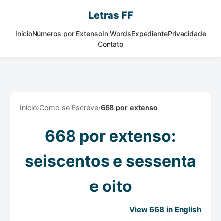
Letras FF
Início
Números por Extenso
In Words
Expediente
Privacidade
Contato
Início
›
Como se Escreve
›
668 por extenso
668 por extenso:
seiscentos e sessenta
e oito
View 668 in English