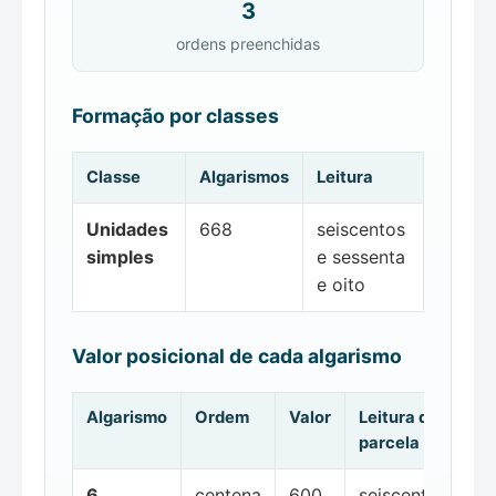
3
ordens preenchidas
Formação por classes
Classe
Algarismos
Leitura
Unidades
668
seiscentos
simples
e sessenta
e oito
Valor posicional de cada algarismo
Algarismo
Ordem
Valor
Leitura da
parcela
6
centena
600
seiscentos