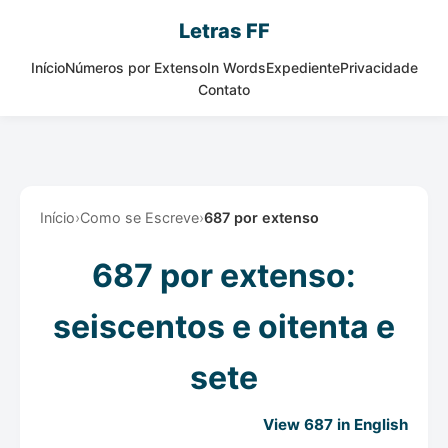
Letras FF
Início
Números por Extenso
In Words
Expediente
Privacidade
Contato
Início
›
Como se Escreve
›
687 por extenso
687 por extenso:
seiscentos e oitenta e
sete
View 687 in English