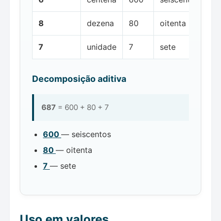
8
dezena
80
oitenta
7
unidade
7
sete
Decomposição aditiva
687
= 600 + 80 + 7
600
— seiscentos
80
— oitenta
7
— sete
Uso em valores