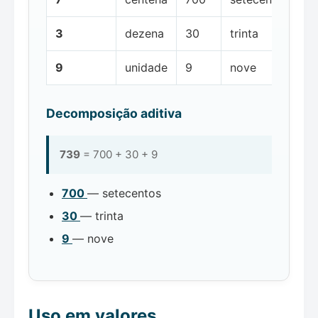
3
dezena
30
trinta
9
unidade
9
nove
Decomposição aditiva
739
= 700 + 30 + 9
700
— setecentos
30
— trinta
9
— nove
Uso em valores