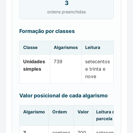
3
ordens preenchidas
Formação por classes
Classe
Algarismos
Leitura
Unidades
739
setecentos
simples
e trinta e
nove
Valor posicional de cada algarismo
Algarismo
Ordem
Valor
Leitura da
parcela
7
centena
700
setecentos