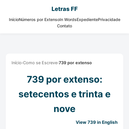
Letras FF
Início
Números por Extenso
In Words
Expediente
Privacidade
Contato
Início
›
Como se Escreve
›
739 por extenso
739 por extenso:
setecentos e trinta e
nove
View 739 in English