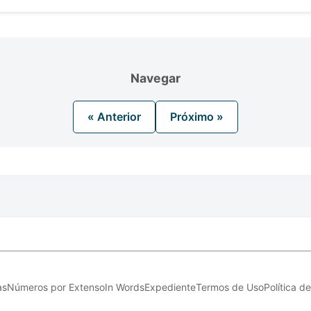
Navegar
« Anterior
Próximo »
as
Números por Extenso
In Words
Expediente
Termos de Uso
Política d