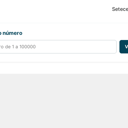
Setece
ro número
00000
V