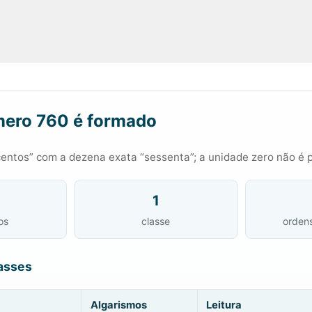
ero 760 é formado
entos” com a dezena exata “sessenta”; a unidade zero não é 
1
os
classe
orden
asses
Algarismos
Leitura