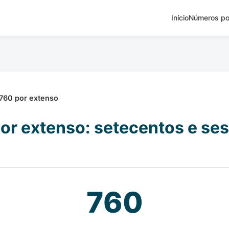
Início
Números po
760 por extenso
or extenso: setecentos e se
760