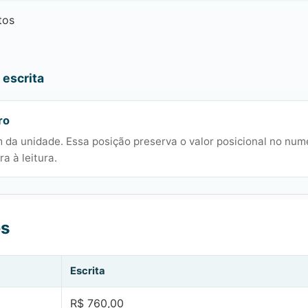
tos
escrita
ro
 da unidade. Essa posição preserva o valor posicional no num
a à leitura.
es
Escrita
R$ 760,00