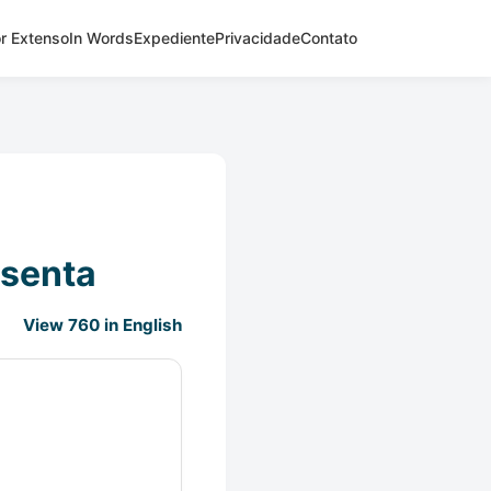
r Extenso
In Words
Expediente
Privacidade
Contato
ssenta
View 760 in English