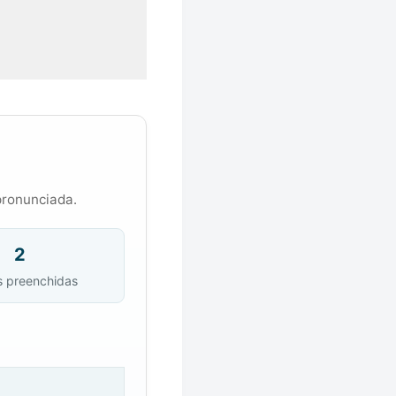
pronunciada.
2
s preenchidas