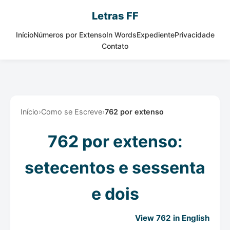
Letras FF
Início
Números por Extenso
In Words
Expediente
Privacidade
Contato
Início
›
Como se Escreve
›
762 por extenso
762 por extenso:
setecentos e sessenta
e dois
View 762 in English