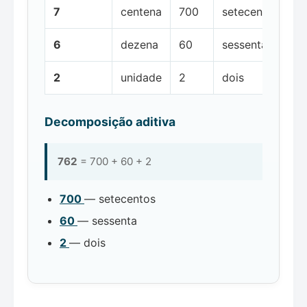
7
centena
700
setecentos
6
dezena
60
sessenta
2
unidade
2
dois
Decomposição aditiva
762
= 700 + 60 + 2
700
— setecentos
60
— sessenta
2
— dois