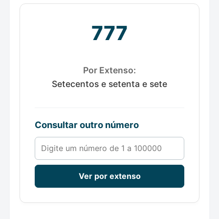
777
Por Extenso:
Setecentos e setenta e sete
Consultar outro número
Número de 1 a 100000
Ver por extenso