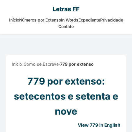
Letras FF
Início
Números por Extenso
In Words
Expediente
Privacidade
Contato
Início
›
Como se Escreve
›
779 por extenso
779 por extenso:
setecentos e setenta e
nove
View 779 in English