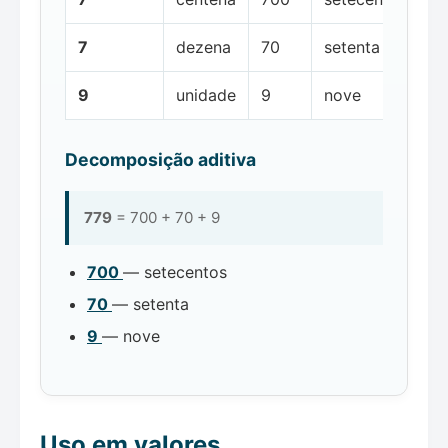
7
dezena
70
setenta
9
unidade
9
nove
Decomposição aditiva
779
= 700 + 70 + 9
700
— setecentos
70
— setenta
9
— nove
Uso em valores