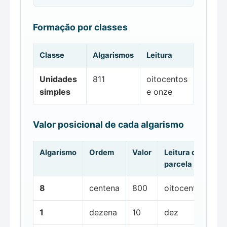
Formação por classes
Classe
Algarismos
Leitura
Unidades
811
oitocentos
simples
e onze
Valor posicional de cada algarismo
Algarismo
Ordem
Valor
Leitura da
parcela
8
centena
800
oitocentos
1
dezena
10
dez