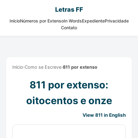
Letras FF
Início
Números por Extenso
In Words
Expediente
Privacidade
Contato
Início
›
Como se Escreve
›
811 por extenso
811 por extenso:
oitocentos e onze
View 811 in English