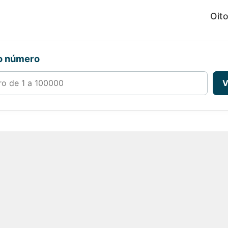
Oit
ro número
00000
V