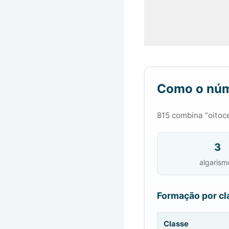
Como o núm
815 combina “oitoce
3
algarism
Formação por cl
Classe