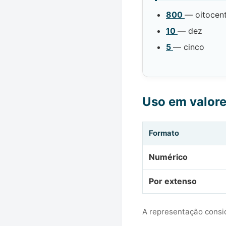
800
— oitocen
10
— dez
5
— cinco
Uso em valor
Formato
Numérico
Por extenso
A representação consid