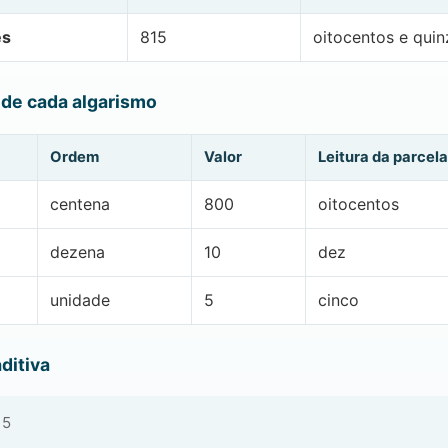
es
815
oitocentos e quin
 de cada algarismo
Ordem
Valor
Leitura da parcela
centena
800
oitocentos
dezena
10
dez
unidade
5
cinco
ditiva
 5