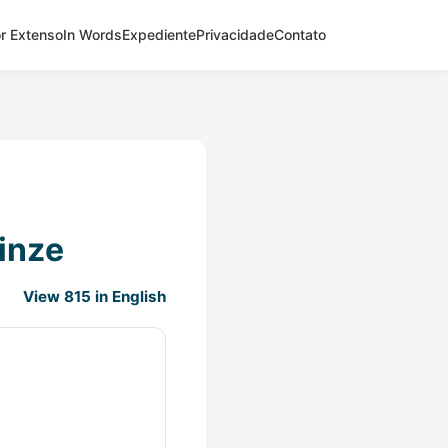
r Extenso
In Words
Expediente
Privacidade
Contato
inze
View 815 in English