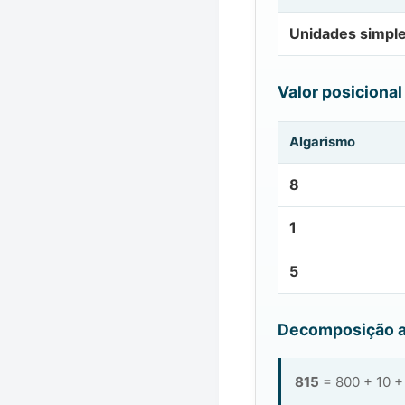
Unidades simpl
Valor posicional
Algarismo
8
1
5
Decomposição a
815
= 800 + 10 +