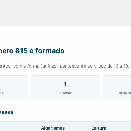
ero 815 é formado
ntos” com a forma “quinze”, pertencente ao grupo de 10 a 19.
1
os
classe
orden
asses
Algarismos
Leitura