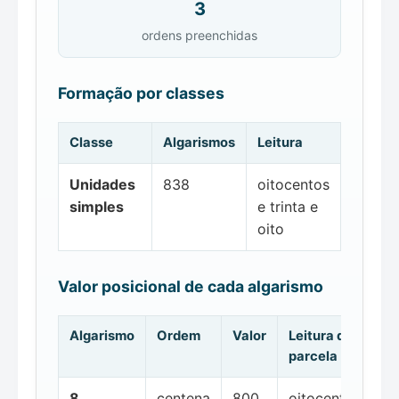
3
ordens preenchidas
Formação por classes
Classe
Algarismos
Leitura
Unidades
838
oitocentos
simples
e trinta e
oito
Valor posicional de cada algarismo
Algarismo
Ordem
Valor
Leitura da
parcela
8
centena
800
oitocentos