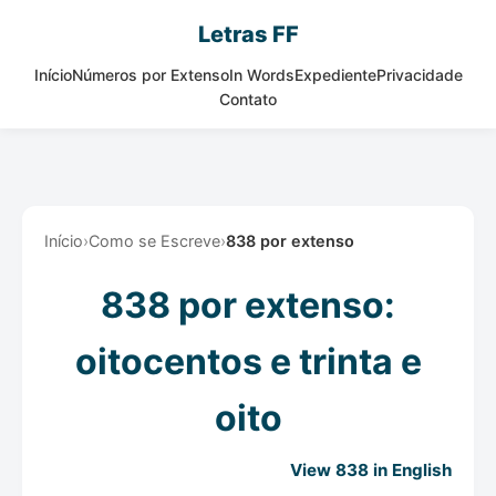
Letras FF
Início
Números por Extenso
In Words
Expediente
Privacidade
Contato
Início
›
Como se Escreve
›
838 por extenso
838 por extenso:
oitocentos e trinta e
oito
View 838 in English