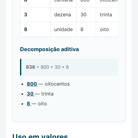
3
dezena
30
trinta
8
unidade
8
oito
Decomposição aditiva
838
= 800 + 30 + 8
800
— oitocentos
30
— trinta
8
— oito
Uso em valores