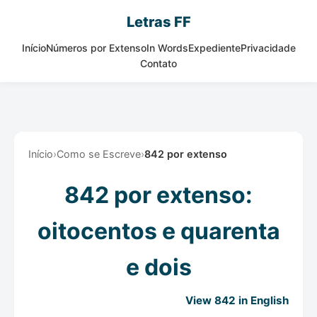
Letras FF
Início
Números por Extenso
In Words
Expediente
Privacidade
Contato
Início
›
Como se Escreve
›
842 por extenso
842 por extenso:
oitocentos e quarenta
e dois
View 842 in English