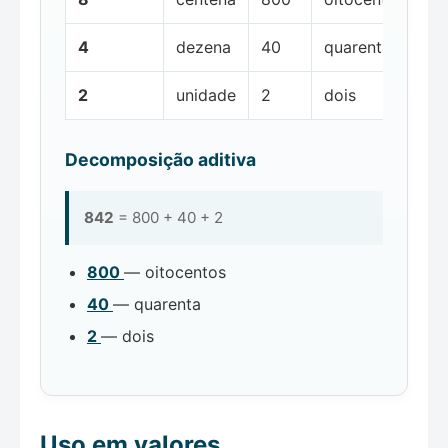
4
dezena
40
quarenta
2
unidade
2
dois
Decomposição aditiva
842
= 800 + 40 + 2
800
— oitocentos
40
— quarenta
2
— dois
Uso em valores