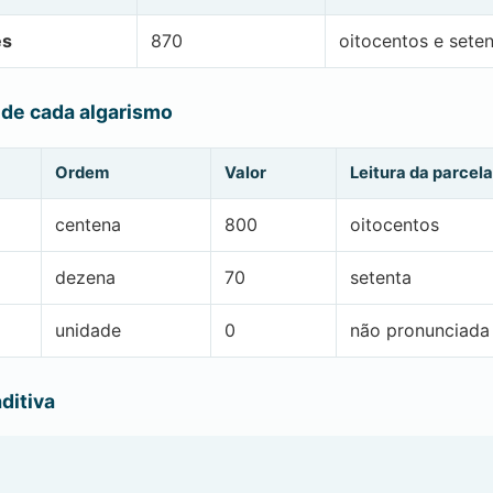
es
870
oitocentos e sete
 de cada algarismo
Ordem
Valor
Leitura da parcela
centena
800
oitocentos
dezena
70
setenta
unidade
0
não pronunciada
ditiva