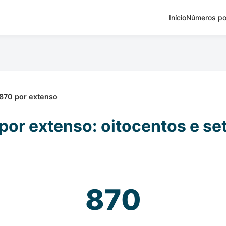
Início
Números po
870 por extenso
por extenso: oitocentos e se
870