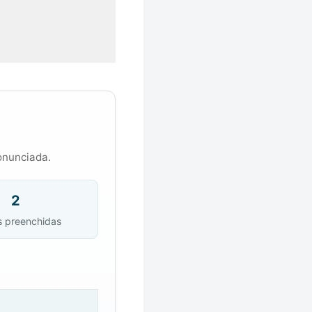
onunciada.
2
s preenchidas