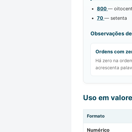
800
— oitocen
70
— setenta
Observações de 
Ordens com ze
Há zero na ordem
acrescenta palavr
Uso em valor
Formato
Numérico