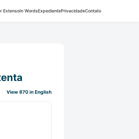
r Extenso
In Words
Expediente
Privacidade
Contato
tenta
View 870 in English