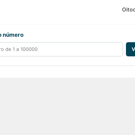
Oito
ro número
00000
V