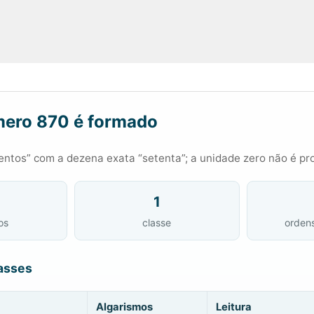
ero 870 é formado
entos” com a dezena exata “setenta”; a unidade zero não é pr
1
os
classe
orden
asses
Algarismos
Leitura