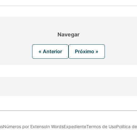
Navegar
« Anterior
Próximo »
as
Números por Extenso
In Words
Expediente
Termos de Uso
Política d