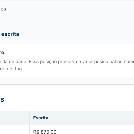
tos
escrita
ro
 da unidade. Essa posição preserva o valor posicional no num
a à leitura.
es
Escrita
R$ 870,00