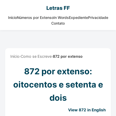
Letras FF
Início
Números por Extenso
In Words
Expediente
Privacidade
Contato
Início
›
Como se Escreve
›
872 por extenso
872 por extenso:
oitocentos e setenta e
dois
View 872 in English