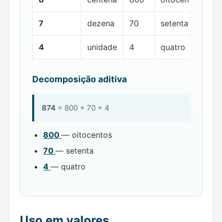
7
dezena
70
setenta
4
unidade
4
quatro
Decomposição aditiva
874
= 800 + 70 + 4
800
— oitocentos
70
— setenta
4
— quatro
Uso em valores