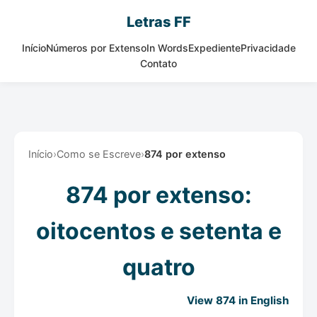
Letras FF
Início
Números por Extenso
In Words
Expediente
Privacidade
Contato
Início
›
Como se Escreve
›
874 por extenso
874 por extenso:
oitocentos e setenta e
quatro
View 874 in English