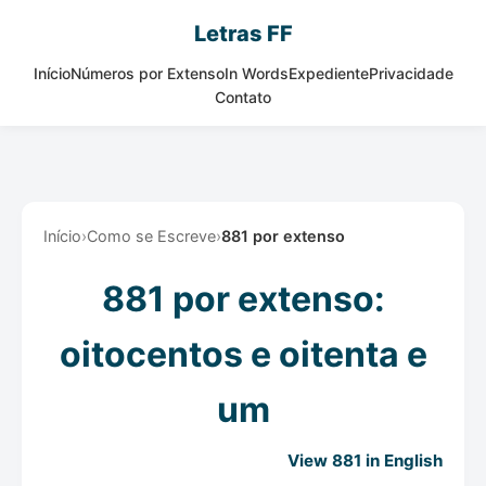
Letras FF
Início
Números por Extenso
In Words
Expediente
Privacidade
Contato
Início
›
Como se Escreve
›
881 por extenso
881 por extenso:
oitocentos e oitenta e
um
View 881 in English