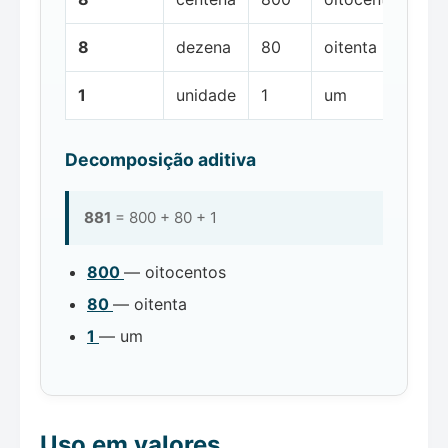
8
dezena
80
oitenta
1
unidade
1
um
Decomposição aditiva
881
= 800 + 80 + 1
800
— oitocentos
80
— oitenta
1
— um
Uso em valores