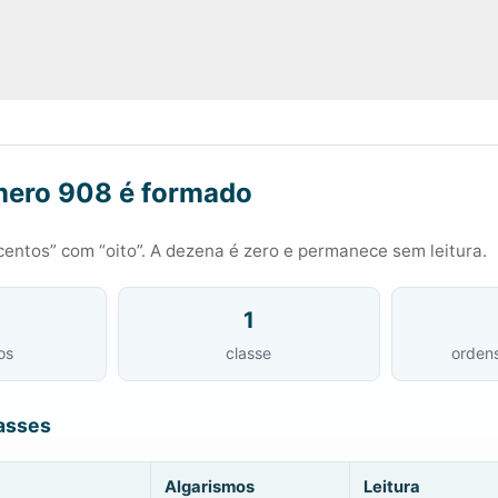
ero 908 é formado
entos” com “oito”. A dezena é zero e permanece sem leitura.
1
os
classe
orden
asses
Algarismos
Leitura