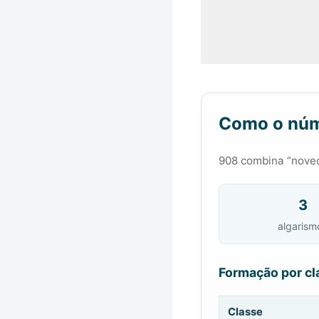
Como o núm
908 combina “novec
3
algarism
Formação por cl
Classe