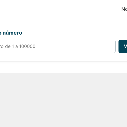
No
ro número
00000
V