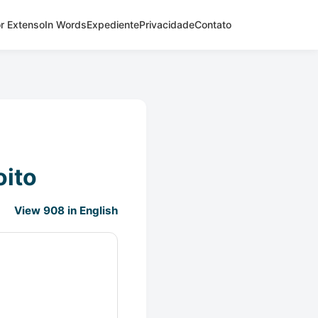
r Extenso
In Words
Expediente
Privacidade
Contato
oito
View 908 in English