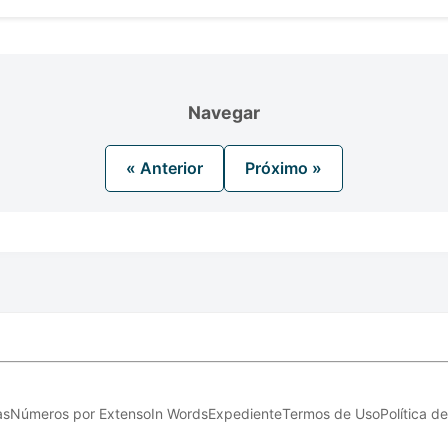
Navegar
« Anterior
Próximo »
as
Números por Extenso
In Words
Expediente
Termos de Uso
Política d