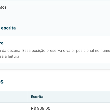
tos
escrita
ro
 da dezena. Essa posição preserva o valor posicional no nume
a à leitura.
es
Escrita
R$ 908,00