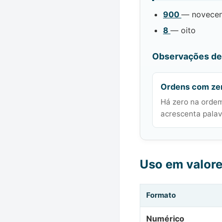
900
— novecen
8
— oito
Observações de 
Ordens com ze
Há zero na ordem
acrescenta palavr
Uso em valor
Formato
Numérico