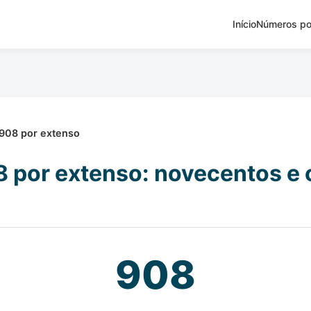
Início
Números po
908 por extenso
 por extenso: novecentos e 
908