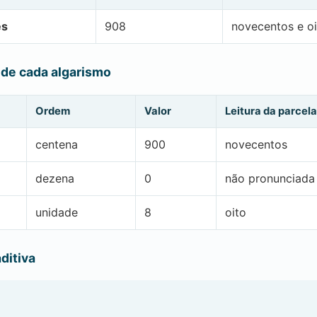
es
908
novecentos e oi
 de cada algarismo
Ordem
Valor
Leitura da parcela
centena
900
novecentos
dezena
0
não pronunciada
unidade
8
oito
ditiva