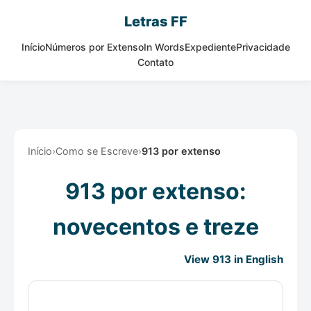
Letras FF
Início
Números por Extenso
In Words
Expediente
Privacidade
Contato
Início
›
Como se Escreve
›
913 por extenso
913 por extenso:
novecentos e treze
View 913 in English