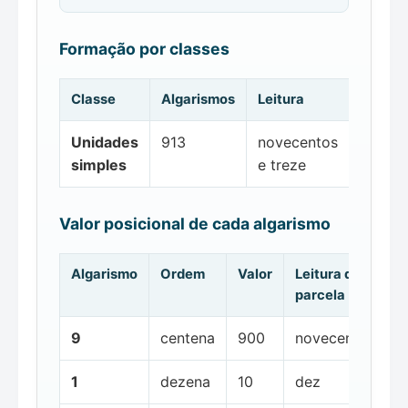
Formação por classes
Classe
Algarismos
Leitura
Unidades
913
novecentos
simples
e treze
Valor posicional de cada algarismo
Algarismo
Ordem
Valor
Leitura da
parcela
9
centena
900
novecentos
1
dezena
10
dez