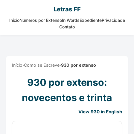
Letras FF
Início
Números por Extenso
In Words
Expediente
Privacidade
Contato
Início
›
Como se Escreve
›
930 por extenso
930 por extenso:
novecentos e trinta
View 930 in English