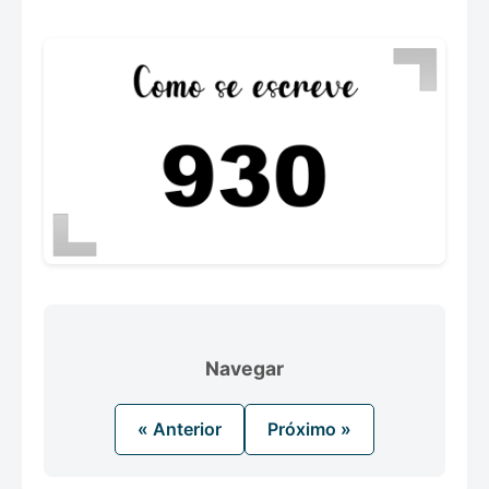
Navegar
« Anterior
Próximo »