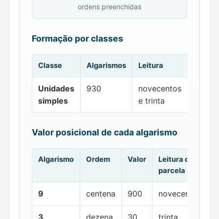
ordens preenchidas
Formação por classes
Classe
Algarismos
Leitura
Unidades
930
novecentos
simples
e trinta
Valor posicional de cada algarismo
Algarismo
Ordem
Valor
Leitura da
parcela
9
centena
900
novecentos
3
dezena
30
trinta