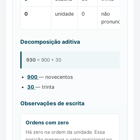
0
unidade
0
não
pronunciada
Decomposição aditiva
930
= 900 + 30
900
— novecentos
30
— trinta
Observações de escrita
Ordens com zero
Há zero na ordem da unidade. Essa
posição preserva o valor posicional no