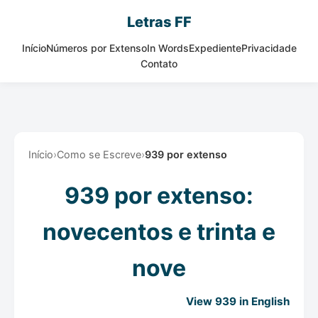
Letras FF
Início
Números por Extenso
In Words
Expediente
Privacidade
Contato
Início
›
Como se Escreve
›
939 por extenso
939 por extenso:
novecentos e trinta e
nove
View 939 in English