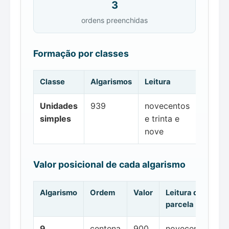
3
ordens preenchidas
Formação por classes
Classe
Algarismos
Leitura
Unidades
939
novecentos
simples
e trinta e
nove
Valor posicional de cada algarismo
Algarismo
Ordem
Valor
Leitura da
parcela
9
centena
900
novecentos