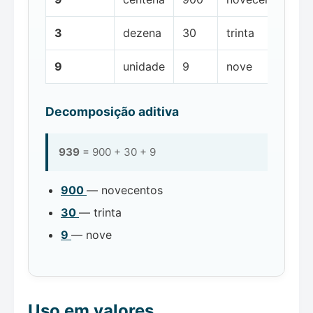
3
dezena
30
trinta
9
unidade
9
nove
Decomposição aditiva
939
= 900 + 30 + 9
900
— novecentos
30
— trinta
9
— nove
Uso em valores