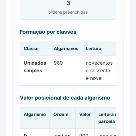
3
ordens preenchidas
Formação por classes
Classe
Algarismos
Leitura
Unidades
969
novecentos
simples
e sessenta
e nove
Valor posicional de cada algarismo
Algarismo
Ordem
Valor
Leitura da
parcela
9
centena
900
novecentos