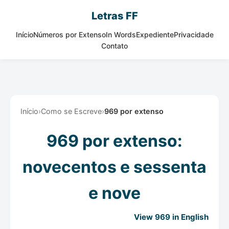
Letras FF
Início
Números por Extenso
In Words
Expediente
Privacidade
Contato
Início
›
Como se Escreve
›
969 por extenso
969 por extenso:
novecentos e sessenta
e nove
View 969 in English