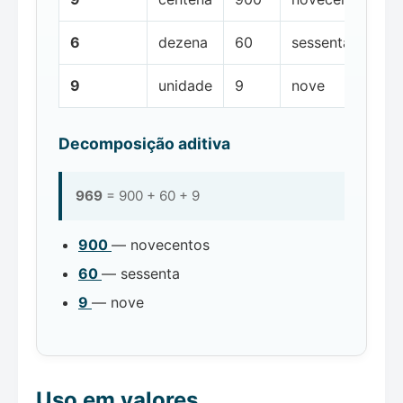
6
dezena
60
sessenta
9
unidade
9
nove
Decomposição aditiva
969
= 900 + 60 + 9
900
— novecentos
60
— sessenta
9
— nove
Uso em valores