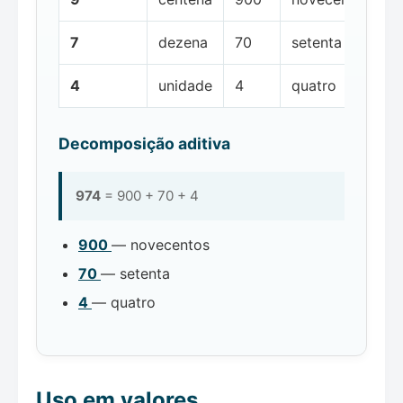
7
dezena
70
setenta
4
unidade
4
quatro
Decomposição aditiva
974
= 900 + 70 + 4
900
— novecentos
70
— setenta
4
— quatro
Uso em valores