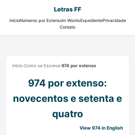
Letras FF
Início
Números por Extenso
In Words
Expediente
Privacidade
Contato
Início
›
Como se Escreve
›
974 por extenso
974 por extenso:
novecentos e setenta e
quatro
View 974 in English