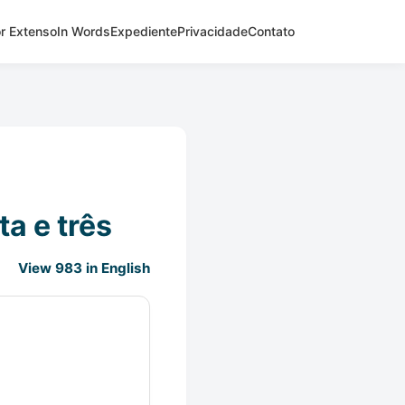
r Extenso
In Words
Expediente
Privacidade
Contato
a e três
View 983 in English