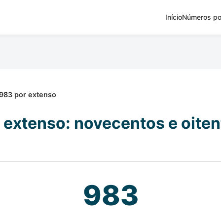
Início
Números po
983 por extenso
 extenso: novecentos e oitent
983