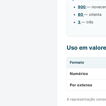
900
— novecen
80
— oitenta
3
— três
Uso em valor
Formato
Numérico
Por extenso
A representação consid