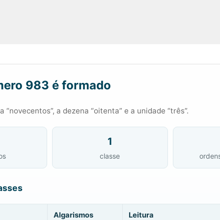
ero 983 é formado
 “novecentos”, a dezena “oitenta” e a unidade “três”.
1
os
classe
orden
asses
Algarismos
Leitura