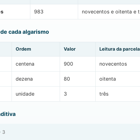
es
983
novecentos e oitenta e t
 de cada algarismo
Ordem
Valor
Leitura da parcela
centena
900
novecentos
dezena
80
oitenta
unidade
3
três
ditiva
+ 3