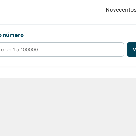
Novecentos 
ro número
00000
V