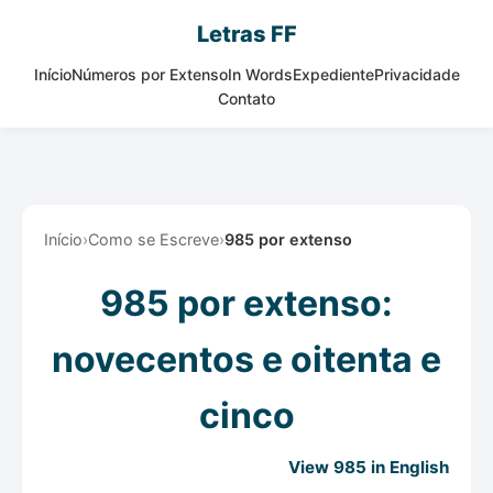
Letras FF
Início
Números por Extenso
In Words
Expediente
Privacidade
Contato
Início
›
Como se Escreve
›
985 por extenso
985 por extenso:
novecentos e oitenta e
cinco
View 985 in English