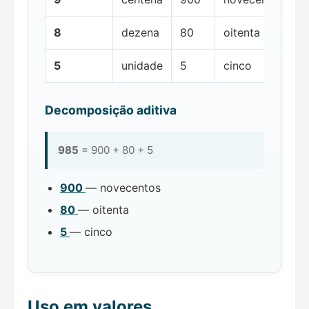
8
dezena
80
oitenta
5
unidade
5
cinco
Decomposição aditiva
985
= 900 + 80 + 5
900
— novecentos
80
— oitenta
5
— cinco
Uso em valores