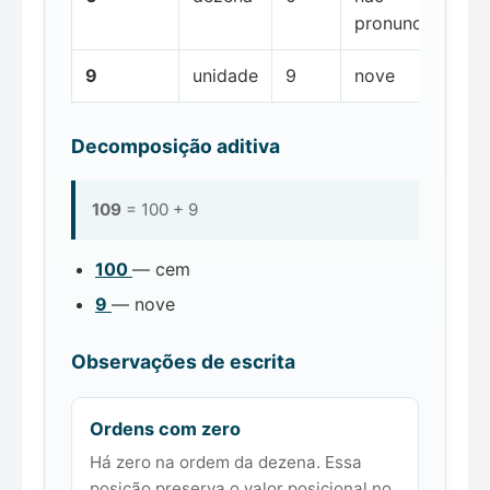
pronunciada
9
unidade
9
nove
Decomposição aditiva
109
= 100 + 9
100
— cem
9
— nove
Observações de escrita
Ordens com zero
Há zero na ordem da dezena. Essa
posição preserva o valor posicional no