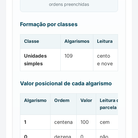
ordens preenchidas
Formação por classes
Classe
Algarismos
Leitura
Unidades
109
cento
simples
e nove
Valor posicional de cada algarismo
Algarismo
Ordem
Valor
Leitura da
parcela
1
centena
100
cem
0
dezena
0
não