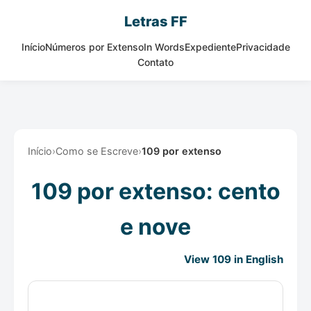
Letras FF
Início
Números por Extenso
In Words
Expediente
Privacidade
Contato
Início
›
Como se Escreve
›
109 por extenso
109 por extenso: cento
e nove
View 109 in English