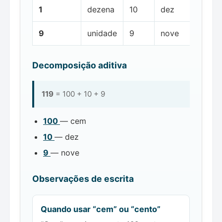
1
dezena
10
dez
9
unidade
9
nove
Decomposição aditiva
119
= 100 + 10 + 9
100
— cem
10
— dez
9
— nove
Observações de escrita
Quando usar “cem” ou “cento”