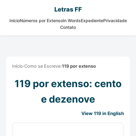
Letras FF
Início
Números por Extenso
In Words
Expediente
Privacidade
Contato
Início
›
Como se Escreve
›
119 por extenso
119 por extenso: cento
e dezenove
View 119 in English