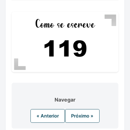
Navegar
« Anterior
Próximo »