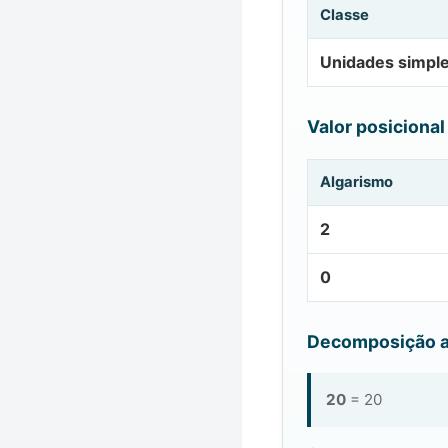
Classe
Unidades simpl
Valor posicional
Algarismo
2
0
Decomposição a
20
= 20