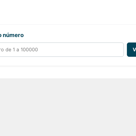
ro número
00000
V