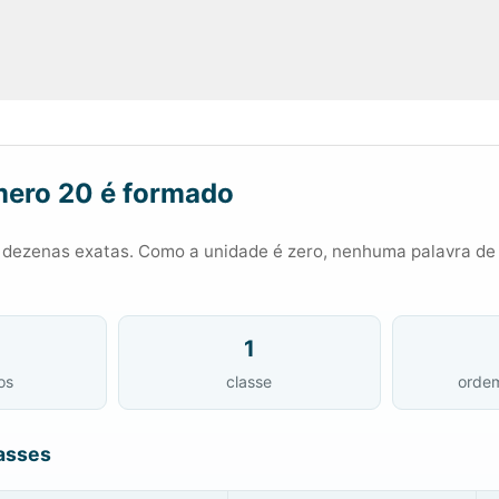
ero 20 é formado
 dezenas exatas. Como a unidade é zero, nenhuma palavra de
1
os
classe
orde
asses