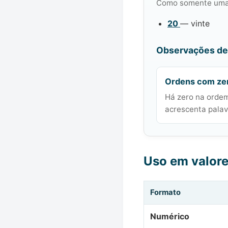
Como somente uma 
20
— vinte
Observações de 
Ordens com ze
Há zero na ordem
acrescenta palavr
Uso em valor
Formato
Numérico