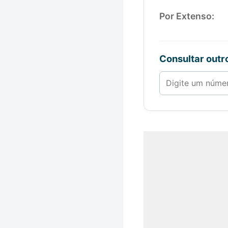
Por Extenso:
Consultar out
Número de 1 a 1