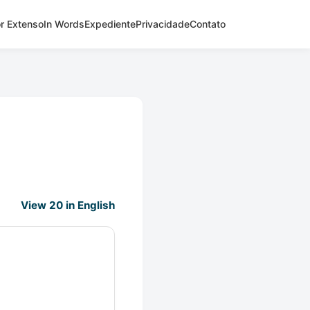
r Extenso
In Words
Expediente
Privacidade
Contato
View 20 in English