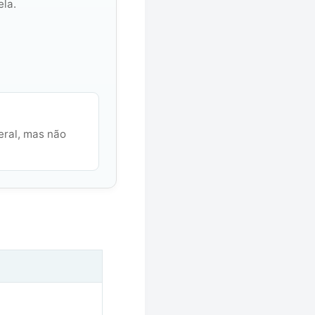
la.
eral, mas não