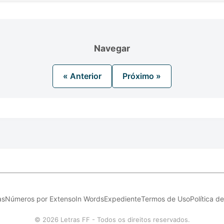
Navegar
« Anterior
Próximo »
as
Números por Extenso
In Words
Expediente
Termos de Uso
Política d
© 2026 Letras FF - Todos os direitos reservados.