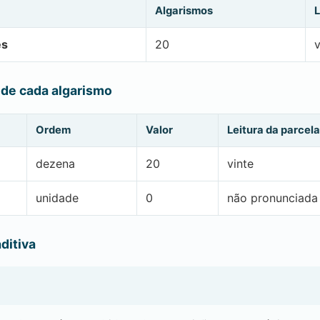
Algarismos
L
es
20
v
 de cada algarismo
Ordem
Valor
Leitura da parcela
dezena
20
vinte
unidade
0
não pronunciada
ditiva