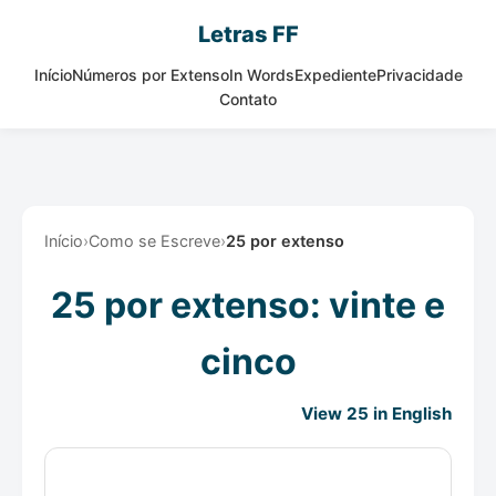
Letras FF
Início
Números por Extenso
In Words
Expediente
Privacidade
Contato
Início
›
Como se Escreve
›
25 por extenso
25 por extenso: vinte e
cinco
View 25 in English