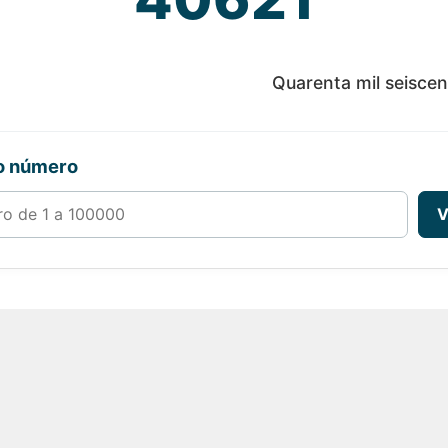
Quarenta mil seiscen
ro número
00000
V