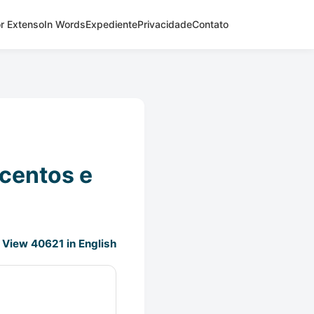
r Extenso
In Words
Expediente
Privacidade
Contato
scentos e
View 40621 in English