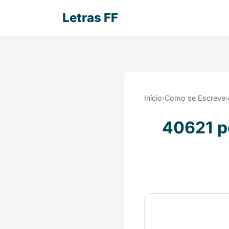
Letras FF
Início
›
Como se Escreve
›
40621 po