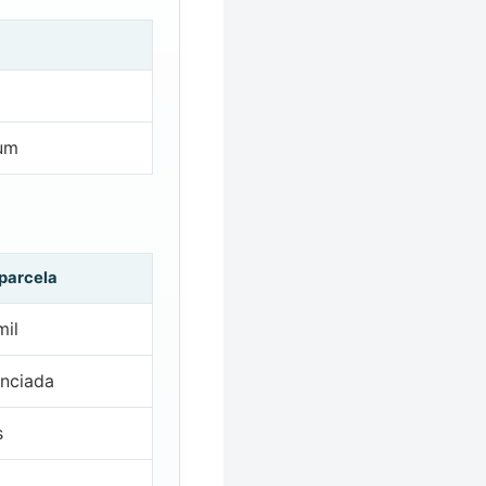
 um
 parcela
mil
nciada
s