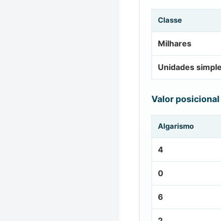
Classe
Milhares
Unidades simpl
Valor posicional
Algarismo
4
0
6
2