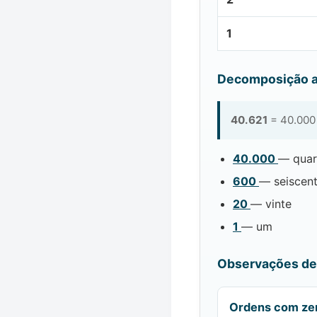
1
Decomposição a
40.621
= 40.000 
40.000
— quar
600
— seiscen
20
— vinte
1
— um
Observações de 
Ordens com ze