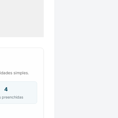
nidades simples.
4
s preenchidas