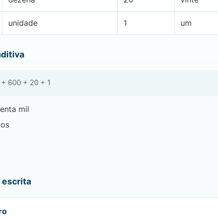
unidade
1
um
ditiva
+ 600 + 20 + 1
enta mil
tos
escrita
ro