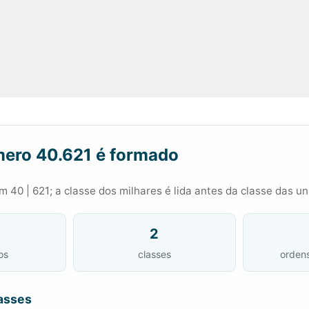
ero 40.621 é formado
 40 | 621; a classe dos milhares é lida antes da classe das u
2
os
classes
orden
asses