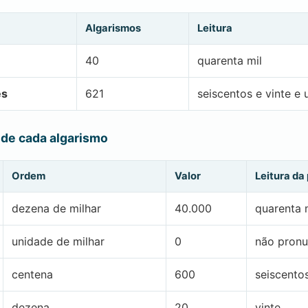
Algarismos
Leitura
40
quarenta mil
es
621
seiscentos e vinte e
 de cada algarismo
Ordem
Valor
Leitura da
dezena de milhar
40.000
quarenta 
unidade de milhar
0
não pronu
centena
600
seiscento
dezena
20
vinte