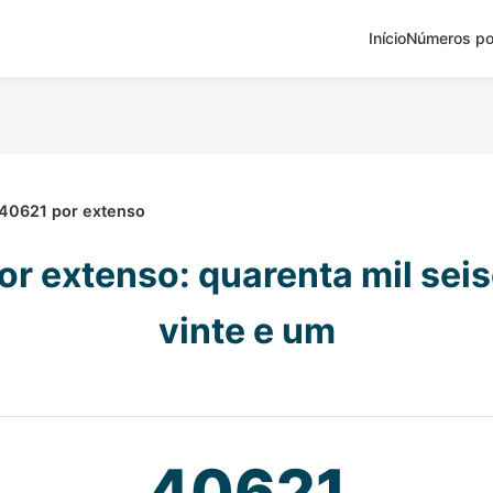
Início
Números po
40621 por extenso
r extenso: quarenta mil sei
vinte e um
40621