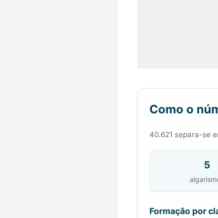
Como o núm
40.621 separa-se em
5
algarism
Formação por cl