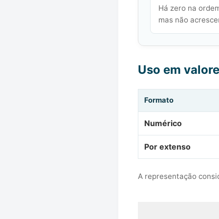
Há zero na ordem
mas não acrescen
Uso em valor
Formato
Numérico
Por extenso
A representação consid