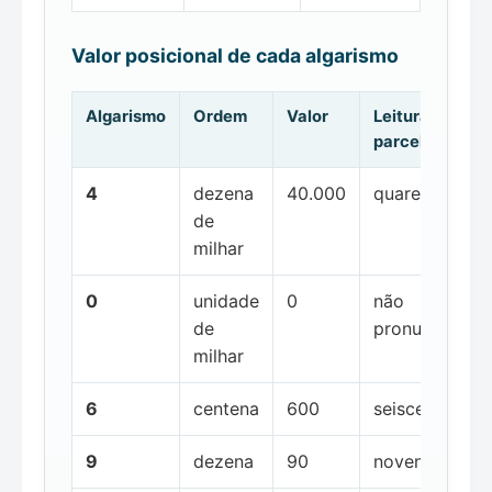
Valor posicional de cada algarismo
Algarismo
Ordem
Valor
Leitura da
parcela
4
dezena
40.000
quarenta mil
de
milhar
0
unidade
0
não
de
pronunciada
milhar
6
centena
600
seiscentos
9
dezena
90
noventa