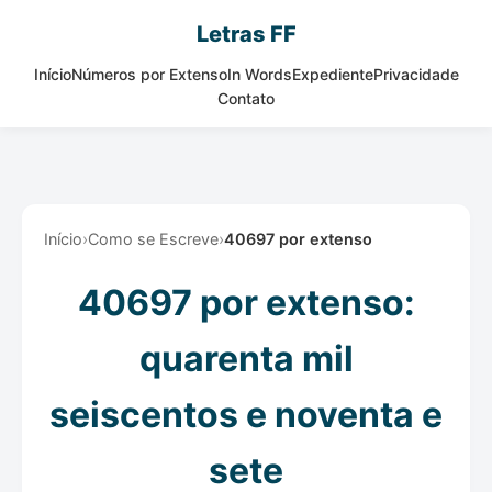
Letras FF
Início
Números por Extenso
In Words
Expediente
Privacidade
Contato
Início
›
Como se Escreve
›
40697 por extenso
40697 por extenso:
quarenta mil
seiscentos e noventa e
sete