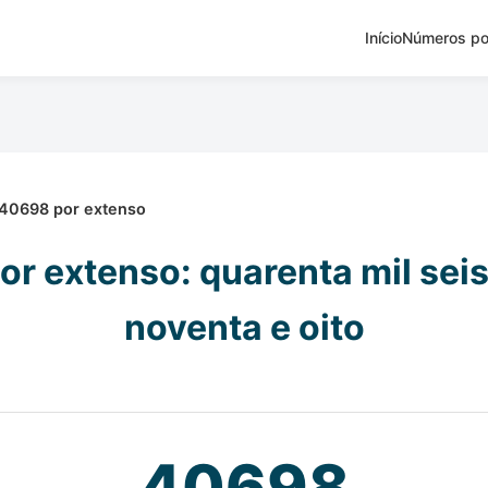
Início
Números po
40698 por extenso
r extenso: quarenta mil sei
noventa e oito
40698