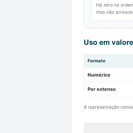
Há zero na ordem
mas não acrescen
Uso em valor
Formato
Numérico
Por extenso
A representação consid