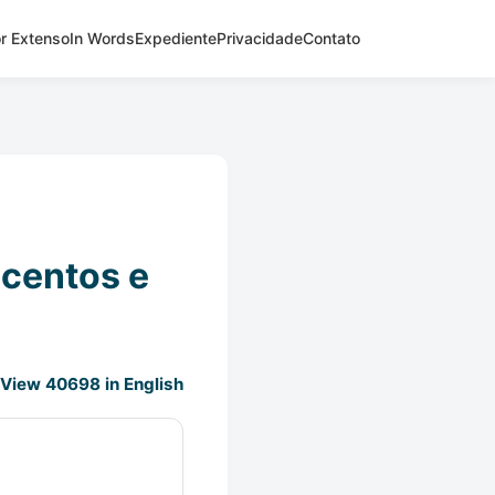
r Extenso
In Words
Expediente
Privacidade
Contato
scentos e
View 40698 in English