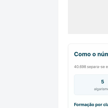
Como o núm
40.698 separa-se em
5
algarism
Formação por cl