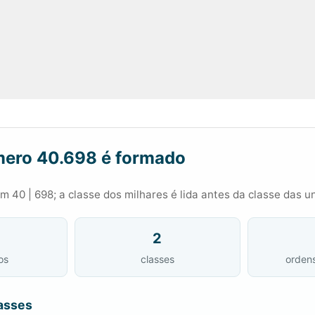
ero 40.698 é formado
 40 | 698; a classe dos milhares é lida antes da classe das u
2
os
classes
orden
asses