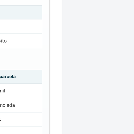
ito
 parcela
mil
nciada
s