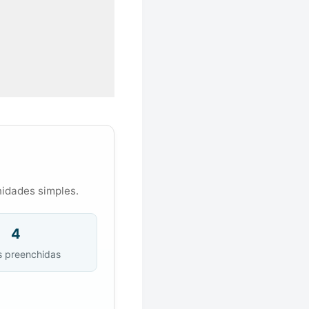
nidades simples.
4
s preenchidas