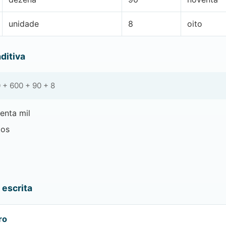
unidade
8
oito
ditiva
 + 600 + 90 + 8
enta mil
tos
escrita
ro