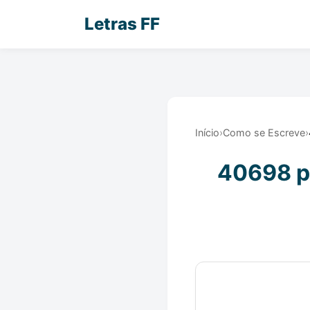
Letras FF
Início
›
Como se Escreve
›
40698 po