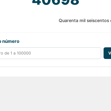
Quarenta mil seiscentos 
ro número
00000
V