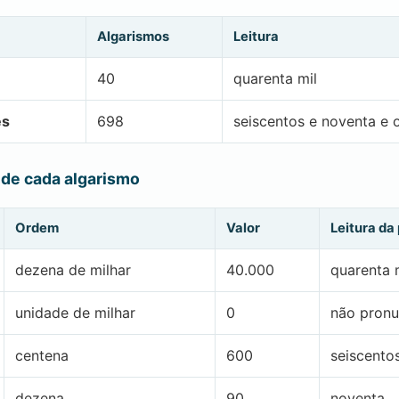
Algarismos
Leitura
40
quarenta mil
es
698
seiscentos e noventa e o
 de cada algarismo
Ordem
Valor
Leitura da
dezena de milhar
40.000
quarenta 
unidade de milhar
0
não pronu
centena
600
seiscento
dezena
90
noventa