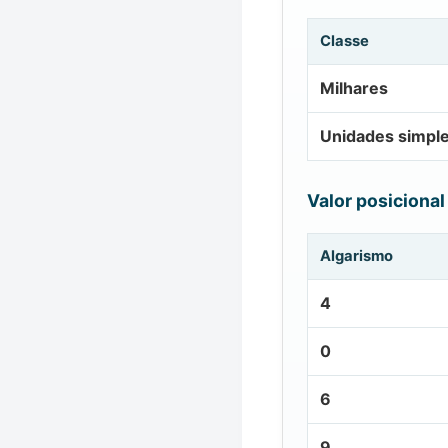
Classe
Milhares
Unidades simpl
Valor posicional
Algarismo
4
0
6
9