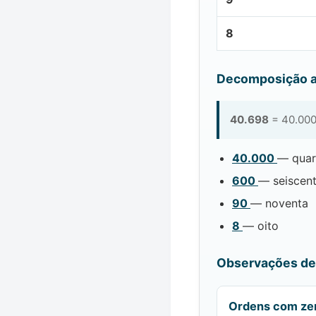
8
Decomposição a
40.698
= 40.000
40.000
— quar
600
— seiscen
90
— noventa
8
— oito
Observações de 
Ordens com ze