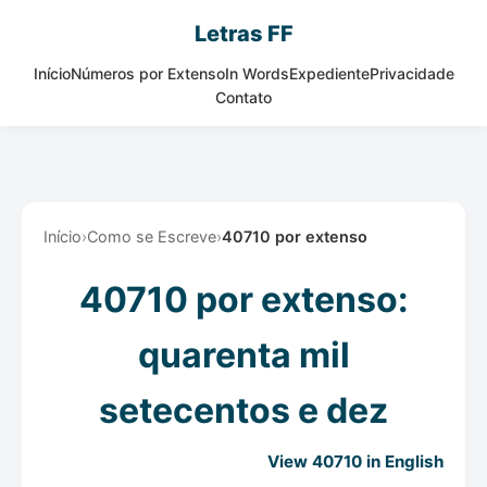
Letras FF
Início
Números por Extenso
In Words
Expediente
Privacidade
Contato
Início
›
Como se Escreve
›
40710 por extenso
40710 por extenso:
quarenta mil
setecentos e dez
View 40710 in English