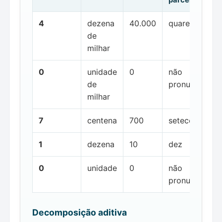
4
dezena
40.000
quarenta mil
de
milhar
0
unidade
0
não
de
pronunciada
milhar
7
centena
700
setecentos
1
dezena
10
dez
0
unidade
0
não
pronunciada
Decomposição aditiva