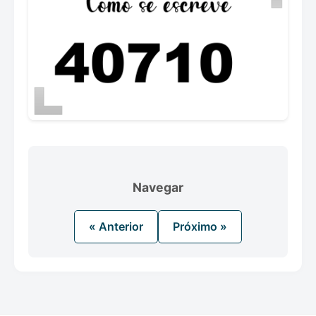
Navegar
« Anterior
Próximo »