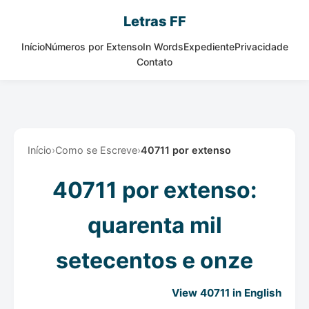
Letras FF
Início
Números por Extenso
In Words
Expediente
Privacidade
Contato
Início
›
Como se Escreve
›
40711 por extenso
40711 por extenso:
quarenta mil
setecentos e onze
View 40711 in English