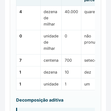
4
dezena
40.000
quarenta mil
de
milhar
0
unidade
0
não
de
pronunciada
milhar
7
centena
700
setecentos
1
dezena
10
dez
1
unidade
1
um
Decomposição aditiva