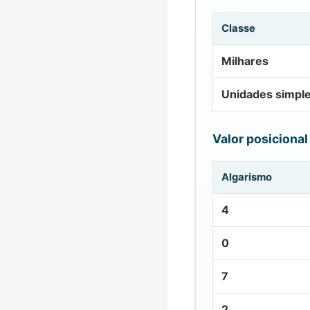
Classe
Milhares
Unidades simpl
Valor posicional
Algarismo
4
0
7
2