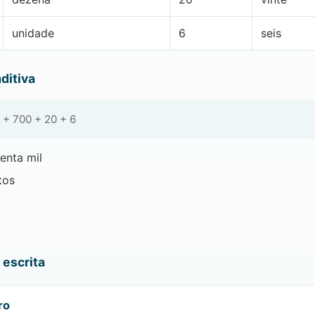
unidade
6
seis
ditiva
 + 700 + 20 + 6
enta mil
tos
escrita
ro