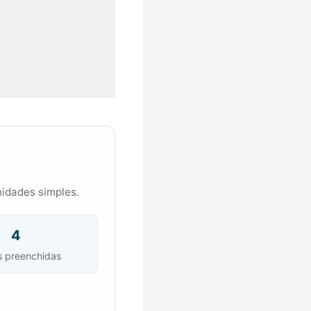
nidades simples.
4
s preenchidas