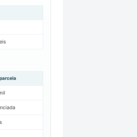
eis
 parcela
mil
nciada
s