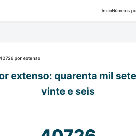
Início
Números po
40726 por extenso
r extenso: quarenta mil set
vinte e seis
40726