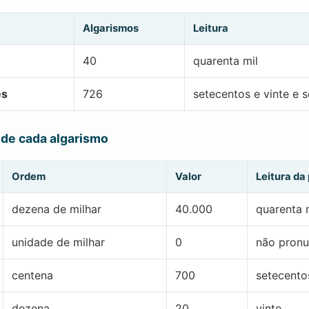
Algarismos
Leitura
40
quarenta mil
es
726
setecentos e vinte e s
 de cada algarismo
Ordem
Valor
Leitura da
dezena de milhar
40.000
quarenta 
unidade de milhar
0
não pronu
centena
700
setecento
dezena
20
vinte