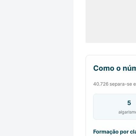
Como o núm
40.726 separa-se em
5
algarism
Formação por cl