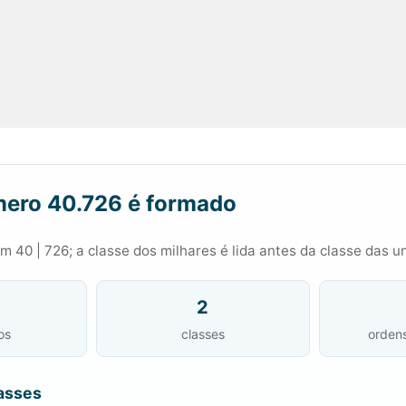
ero 40.726 é formado
 40 | 726; a classe dos milhares é lida antes da classe das u
2
os
classes
orden
asses