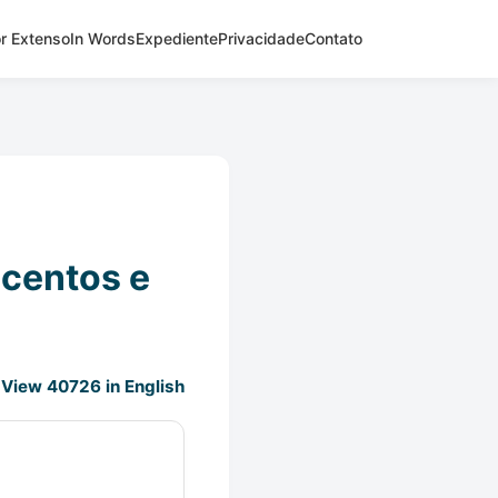
r Extenso
In Words
Expediente
Privacidade
Contato
ecentos e
View 40726 in English