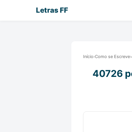
Letras FF
Início
›
Como se Escreve
›
40726 po