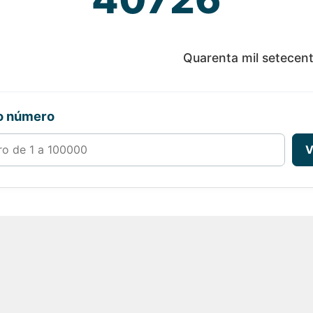
Quarenta mil setecento
ro número
00000
V