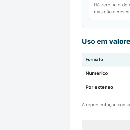
Há zero na ordem
mas não acrescen
Uso em valor
Formato
Numérico
Por extenso
A representação consid