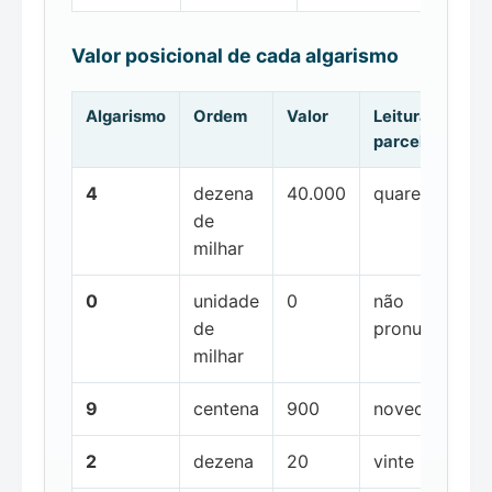
Valor posicional de cada algarismo
Algarismo
Ordem
Valor
Leitura da
parcela
4
dezena
40.000
quarenta mil
de
milhar
0
unidade
0
não
de
pronunciada
milhar
9
centena
900
novecentos
2
dezena
20
vinte