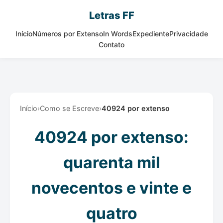
Letras FF
Início
Números por Extenso
In Words
Expediente
Privacidade
Contato
Início
›
Como se Escreve
›
40924 por extenso
40924 por extenso:
quarenta mil
novecentos e vinte e
quatro