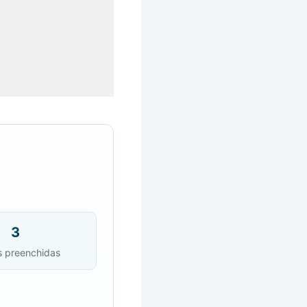
3
s preenchidas