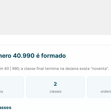
ero 40.990 é formado
 40 | 990; a classe final termina na dezena exata “noventa”.
2
os
classes
orden
asses