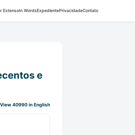
r Extenso
In Words
Expediente
Privacidade
Contato
ecentos e
View 40990 in English