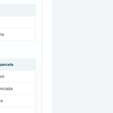
ta
 parcela
mil
nciada
os