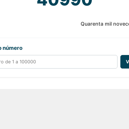
Quarenta mil novec
ro número
00000
V