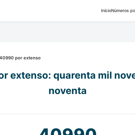
Início
Números po
40990 por extenso
r extenso: quarenta mil nov
noventa
40990