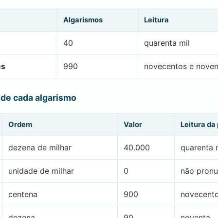
Algarismos
Leitura
40
quarenta mil
es
990
novecentos e noven
 de cada algarismo
Ordem
Valor
Leitura da
dezena de milhar
40.000
quarenta 
unidade de milhar
0
não pronu
centena
900
novecent
dezena
90
noventa