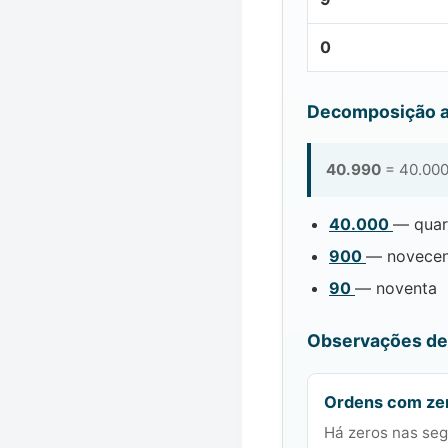
0
Decomposição a
40.990
= 40.000
40.000
— quar
900
— novecen
90
— noventa
Observações de 
Ordens com ze
Há zeros nas seg