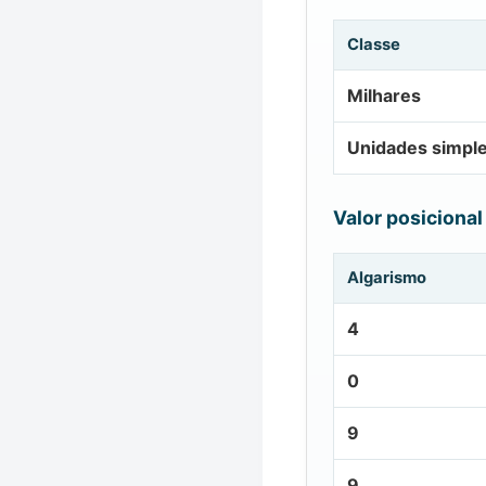
Classe
Milhares
Unidades simpl
Valor posicional
Algarismo
4
0
9
9