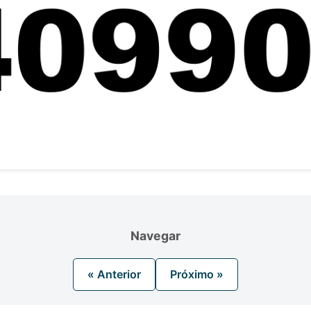
Navegar
« Anterior
Próximo »