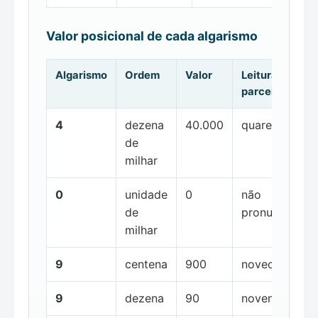
Valor posicional de cada algarismo
Algarismo
Ordem
Valor
Leitura da
parcela
4
dezena
40.000
quarenta mil
de
milhar
0
unidade
0
não
de
pronunciada
milhar
9
centena
900
novecentos
9
dezena
90
noventa