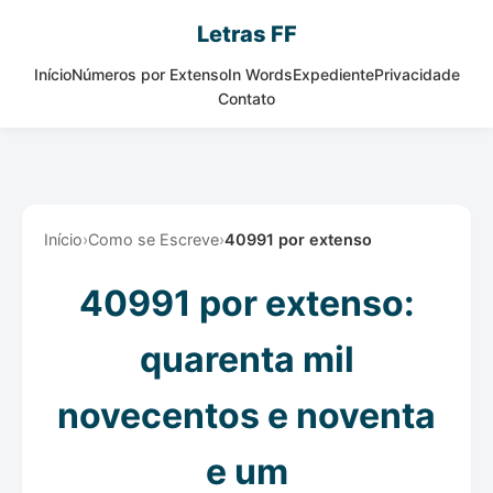
Letras FF
Início
Números por Extenso
In Words
Expediente
Privacidade
Contato
Início
›
Como se Escreve
›
40991 por extenso
40991 por extenso:
quarenta mil
novecentos e noventa
e um