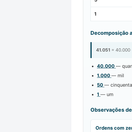
1
Decomposição a
41.051
= 40.000 +
40.000
— quar
1.000
— mil
50
— cinquent
1
— um
Observações de 
Ordens com ze