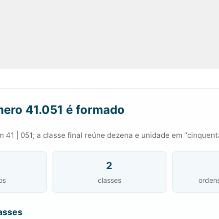
ero 41.051 é formado
 41 | 051; a classe final reúne dezena e unidade em “cinquent
2
os
classes
orden
asses