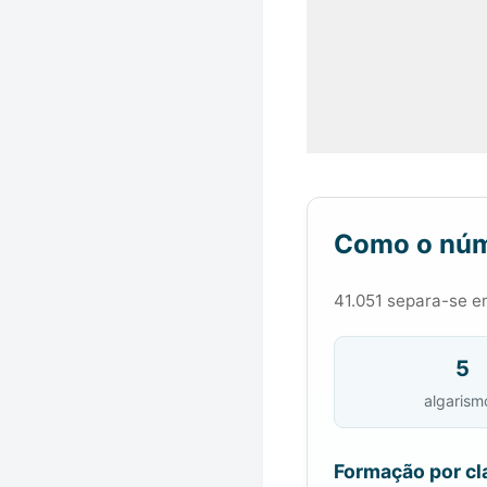
Como o núm
41.051 separa-se em
5
algarism
Formação por cl