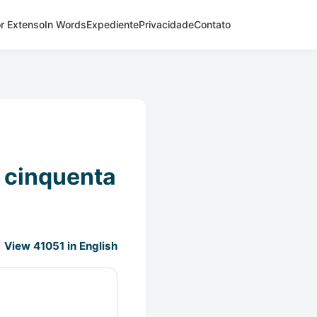
r Extenso
In Words
Expediente
Privacidade
Contato
e cinquenta
View 41051 in English