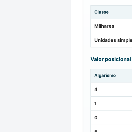
Classe
Milhares
Unidades simpl
Valor posicional
Algarismo
4
1
0
5