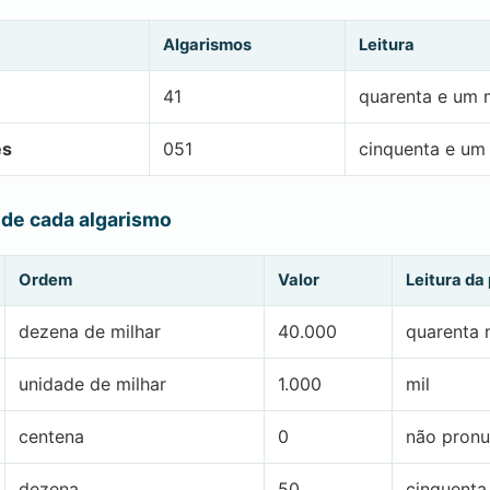
Algarismos
Leitura
41
quarenta e um m
es
051
cinquenta e um
 de cada algarismo
Ordem
Valor
Leitura da
dezena de milhar
40.000
quarenta 
unidade de milhar
1.000
mil
centena
0
não pronu
dezena
50
cinquenta