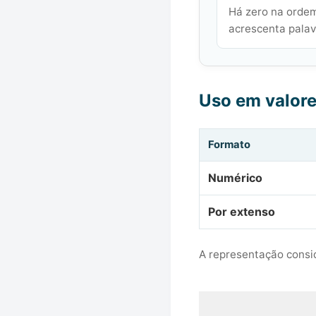
Há zero na ordem
acrescenta palavr
Uso em valor
Formato
Numérico
Por extenso
A representação consid