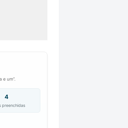
a e um”.
4
s preenchidas