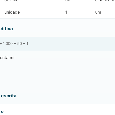
unidade
1
um
ditiva
 1.000 + 50 + 1
enta mil
a
escrita
ro