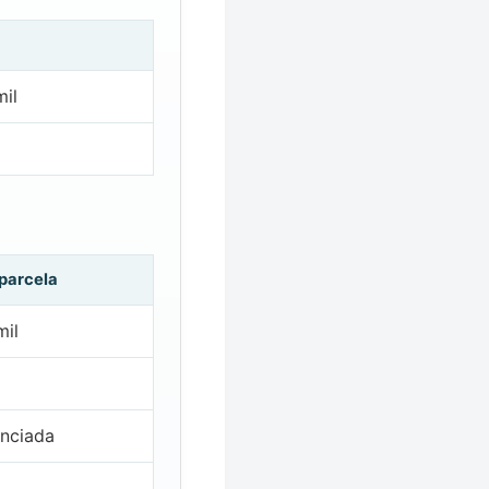
il
 parcela
mil
nciada