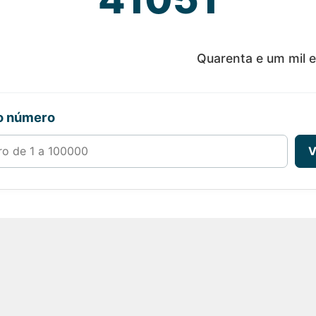
Quarenta e um mil 
ro número
00000
V