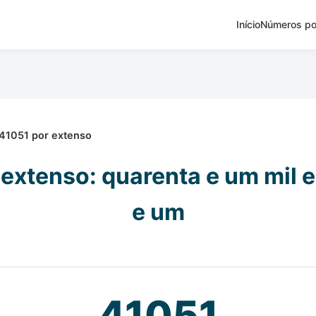
Início
Números po
41051 por extenso
extenso: quarenta e um mil 
e um
41051