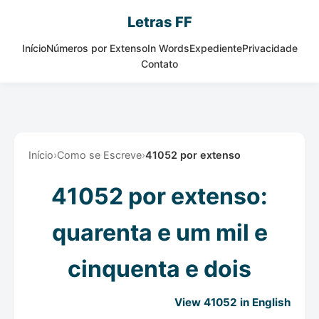
Letras FF
Início
Números por Extenso
In Words
Expediente
Privacidade
Contato
Início
›
Como se Escreve
›
41052 por extenso
41052 por extenso:
quarenta e um mil e
cinquenta e dois
View 41052 in English