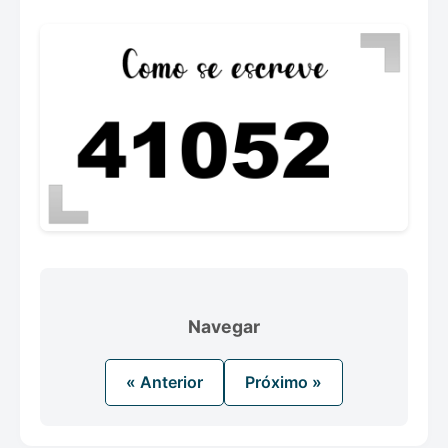
Navegar
« Anterior
Próximo »