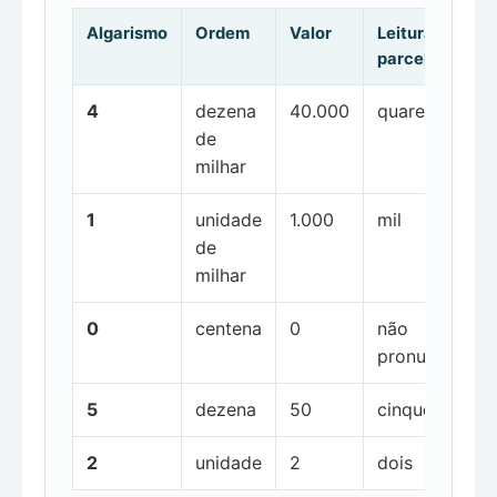
Algarismo
Ordem
Valor
Leitura da
parcela
4
dezena
40.000
quarenta mil
de
milhar
1
unidade
1.000
mil
de
milhar
0
centena
0
não
pronunciada
5
dezena
50
cinquenta
2
unidade
2
dois