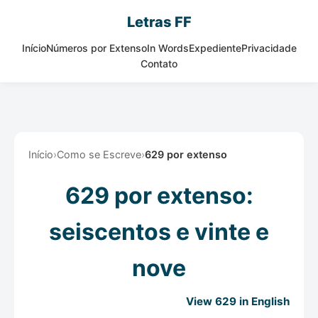
Letras FF
Início
Números por Extenso
In Words
Expediente
Privacidade
Contato
Início
›
Como se Escreve
›
629 por extenso
629 por extenso:
seiscentos e vinte e
nove
View 629 in English