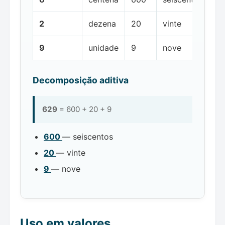
2
dezena
20
vinte
9
unidade
9
nove
Decomposição aditiva
629
= 600 + 20 + 9
600
— seiscentos
20
— vinte
9
— nove
Uso em valores