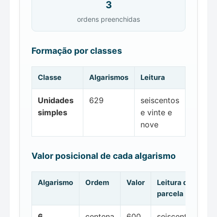
3
ordens preenchidas
Formação por classes
Classe
Algarismos
Leitura
Unidades
629
seiscentos
simples
e vinte e
nove
Valor posicional de cada algarismo
Algarismo
Ordem
Valor
Leitura da
parcela
6
centena
600
seiscentos