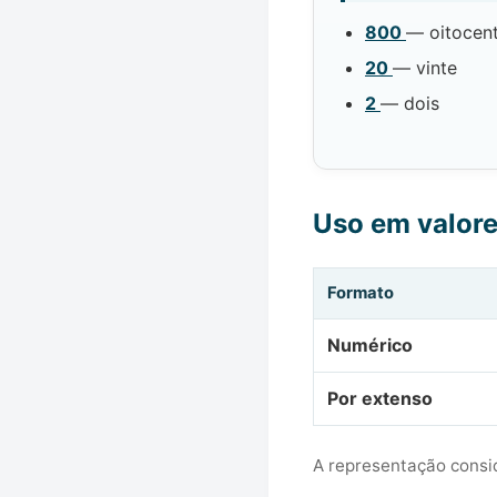
800
— oitocen
20
— vinte
2
— dois
Uso em valor
Formato
Numérico
Por extenso
A representação consid