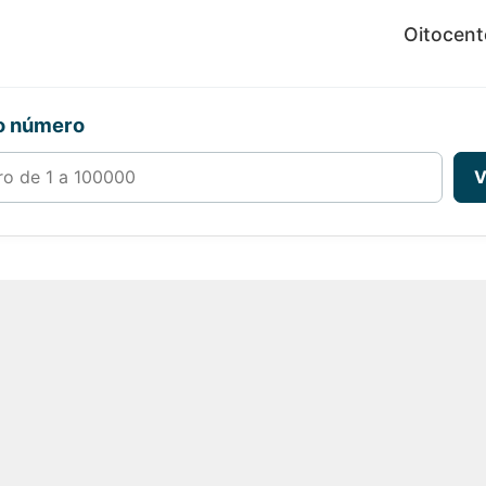
Oitocento
ro número
00000
V