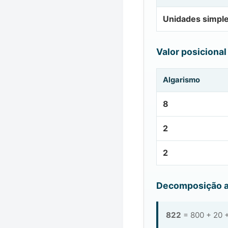
Unidades simpl
Valor posicional
Algarismo
8
2
2
Decomposição a
822
= 800 + 20 