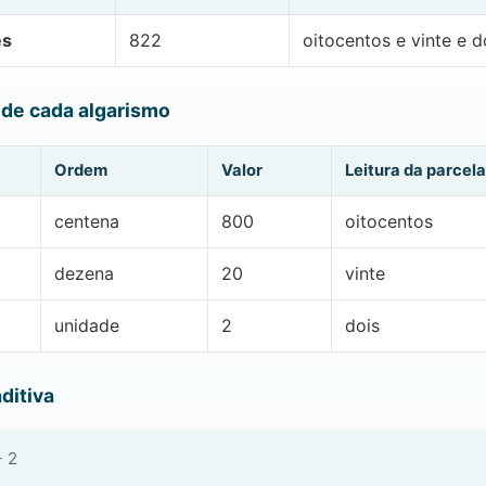
es
822
oitocentos e vinte e d
 de cada algarismo
Ordem
Valor
Leitura da parcela
centena
800
oitocentos
dezena
20
vinte
unidade
2
dois
ditiva
+ 2