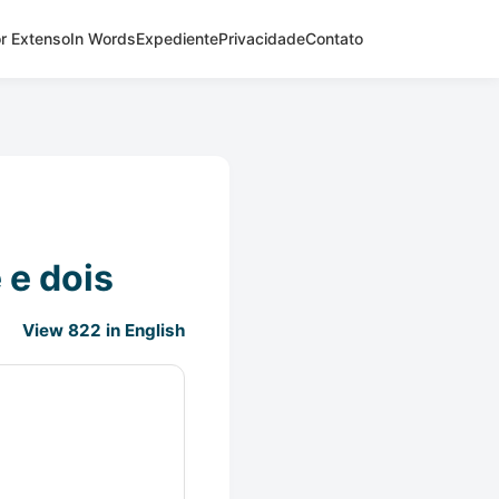
r Extenso
In Words
Expediente
Privacidade
Contato
 e dois
View 822 in English