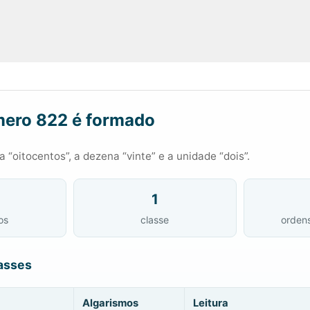
ero 822 é formado
 “oitocentos”, a dezena “vinte” e a unidade “dois”.
1
os
classe
orden
asses
Algarismos
Leitura