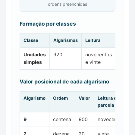
ordens preenchidas
Formação por classes
Classe
Algarismos
Leitura
Unidades
920
novecentos
simples
e vinte
Valor posicional de cada algarismo
Algarismo
Ordem
Valor
Leitura da
parcela
9
centena
900
novecentos
2
dezena
20
vinte