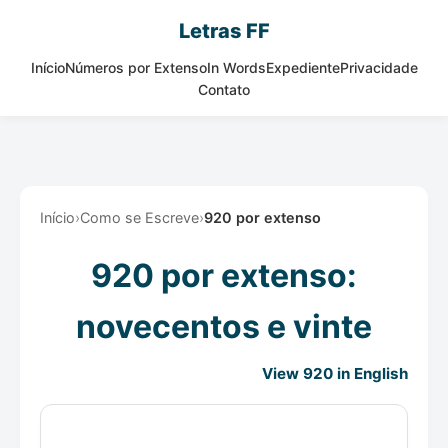
Letras FF
Início
Números por Extenso
In Words
Expediente
Privacidade
Contato
Início
›
Como se Escreve
›
920 por extenso
920 por extenso:
novecentos e vinte
View 920 in English