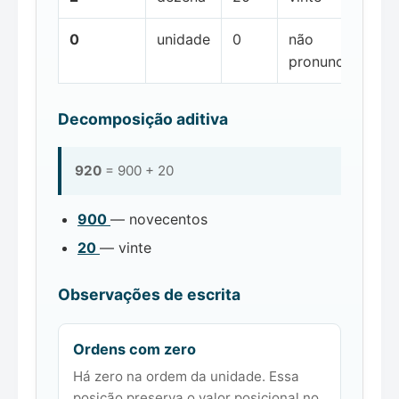
0
unidade
0
não
pronunciada
Decomposição aditiva
920
= 900 + 20
900
— novecentos
20
— vinte
Observações de escrita
Ordens com zero
Há zero na ordem da unidade. Essa
posição preserva o valor posicional no