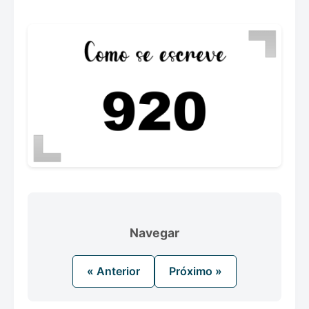
Navegar
« Anterior
Próximo »